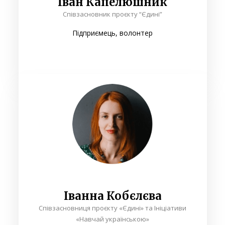
Іван Капелюшник
Співзасновник проєкту “Єдині”
Підприємець, волонтер
Іванна Кобєлєва
Співзасновниця проєкту «Єдині» та Ініціативи
«Навчай українською»