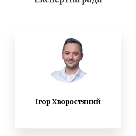
підбірки корисних джерел для поглиблення знань
про граматику та лексику української мови;
онлайн-ігри з вивчення української;
навчальні класи онлайн;
сертифікат.
Удосконалити українську
Ігор Хворостяний