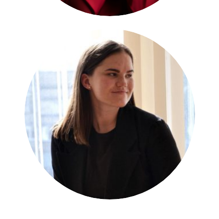
Зареєструватись
безкоштовно
Учасниками проєкту можуть бути громадяни
України та громадяни інших держав, окрім
громадян тих держав, які проголосували «проти»
резолюцій Генеральної Асамблеї Організації
Об’єднаних Націй «Principles of the Charter of the
Вітаємо!
United Nations underlying a comprehensive, just and
Вітаємо!
lasting peace in Ukraine» від 23 Лютого 2023 року