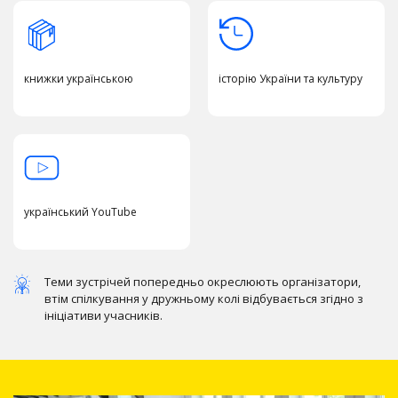
книжки українською
історію України та культуру
український YouTube
Теми зустрічей попередньо окреслюють організатори,
Зареєструватись
втім спілкування у дружньому колі відбувається згідно з
безкоштовно
ініціативи учасників.
Учасниками проєкту можуть бути громадяни
України та громадяни інших держав, окрім
громадян тих держав, які проголосували «проти»