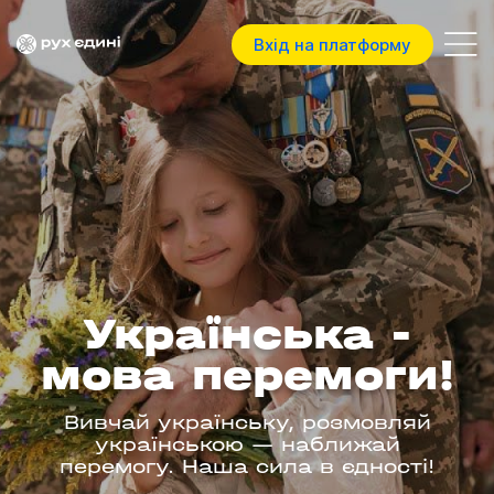
Вхід на платформу
Українська -
мова перемоги!
Вивчай українську, розмовляй
українською — наближай
перемогу. Наша сила в єдності!