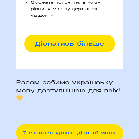
Зможете пояснити, в чому
різниця між «ущерть» та
«вщент»
Д
ізнатись більше
Разом робимо українську
мову доступнішою для всіх!
7 експрес-уроків ділової мови