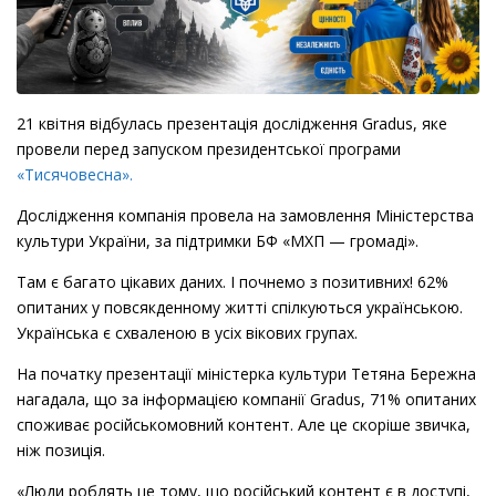
21 квітня відбулась презентація дослідження Gradus, яке
провели перед запуском президентської програми
«Тисячовесна».
Дослідження компанія провела на замовлення Міністерства
культури України, за підтримки БФ «МХП — громаді».
Там є багато цікавих даних. І почнемо з позитивних! 62%
опитаних у повсякденному житті спілкуються українською.
Українська є схваленою в усіх вікових групах.
На початку презентації міністерка культури Тетяна Бережна
нагадала, що за інформацією компанії Gradus, 71% опитаних
споживає російськомовний контент. Але це скоріше звичка,
ніж позиція.
«Люди роблять це тому, що російський контент є в доступі,