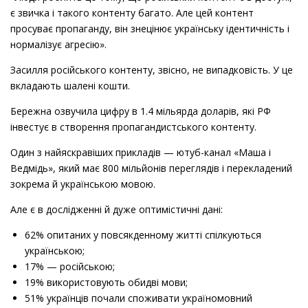
є звичка і такого контенту багато. Але цей контент
просуває пропаганду, він знецінює українську ідентичність і
нормалізує агресію».
Зареєструватись
безкоштовно
Засилля російського контенту, звісно, не випадковість. У це
вкладають шалені кошти.
Учасниками проєкту можуть бути громадяни
Бережна озвучила цифру в 1.4 мільярда доларів, які РФ
України та громадяни інших держав, окрім
інвестує в створення пропагандистського контенту.
громадян тих держав, які проголосували «проти»
резолюцій Генеральної Асамблеї Організації
Один з найяскравіших прикладів — ютуб-канал «Маша і
Об’єднаних Націй «Principles of the Charter of the
Ведмідь», який має 800 мільйонів переглядів і перекладений
Вітаємо!
United Nations underlying a comprehensive, just and
Вітаємо!
зокрема й українською мовою.
lasting peace in Ukraine» від 23 Лютого 2023 року
Але є в дослідженні й дуже оптимістичні дані:
або
68/262. Territorial integrity of Ukraine від 27
Вас зареєстровано на курс ГО “Рух Єдині”: 28 днів
Вас зареєстровано на курс ГО “Рух Єдині”: 28 днів
березня 2014 року(Росія, Білорусь, КНДР, Еритрея,
підтримки у вдосконаленні української мови.
62% опитаних у повсякденному житті спілкуються
підтримки у переході на українську мову.
Малі, Нікарагуа, Сирія, Болівія, Куба, Зімбабве, Судан,
українською;
Вірменія, Венесуела)
Матеріали курсу розміщені на платформі. Щоб
17% — російською;
Матеріали курсу розміщені на платформі. Щоб
отримати до них доступ, завершіть реєстрацію на
19% використовують обидві мови;
отримати до них доступ, завершіть реєстрацію на
платформі.
Курс переходу на українську мову
51% українців почали споживати україномовний
платформі.