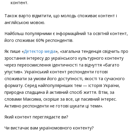
контент.
Вхід на платформу
Для тих, хто прагне:
Вхід на платформу
Також варто відмітити, що молодь споживає контент і
англійською мовою.
почати говорити українською;
перейти на українську в щоденному спілкуванні;
Наступний крок:
приєднатися до наших чатів
Найбільш популярними є інформаційний та освітній контент,
Наступний крок:
приєднатися до наших чатів
отримати психологічну підтримку та мотивацію в
підтримки у
WhatsApp
,
Telegram
або
Viber!
його споживає 60% респондентів.
підтримки у
WhatsApp
,
Telegram
або
Viber!
процесі переходу на українську.
Звеpтаємо вашу увагу, що в чаті ми спілкуємось
Як пише «
Детектор медіа
», «загальна тенденція свідчить про
Звеpтаємо вашу увагу, що в чаті ми спілкуємось
Учасники отримають:
укpаїнською мовою.
зростання інтересу до українського культурного контенту
укpаїнською мовою.
через переосмислення ідентичності та відчуття «багато
щоденні завдання та навчальні матеріали;
Приєднатися
упустив». Український контент респонденти готові
Приєднатися
поради психолога під час переходу;
споживати за умови його доступності, якості та сучасного
розмовні клуби – очні та онлайн;
формату. Серед найпопулярніших тем — історія України,
Friendly-чати підтримки;
Приєднатися
природна спадщина й активний спосіб життя. Втім, за
Приєднатися
сертифікат.
словами Максима, скоріше за все, це пасивний інтерес.
Активно респонденти не готові шукати ці теми».
Приєднатися
Приєднатися
Перейти на українську
Який контент переглядаєте ви?
Просимо не поширювати ці посилання серед осіб, не
Чи вистачає вам україномовного контенту?
Просимо не поширювати ці посилання серед осіб, не
Граматичний курс української мови