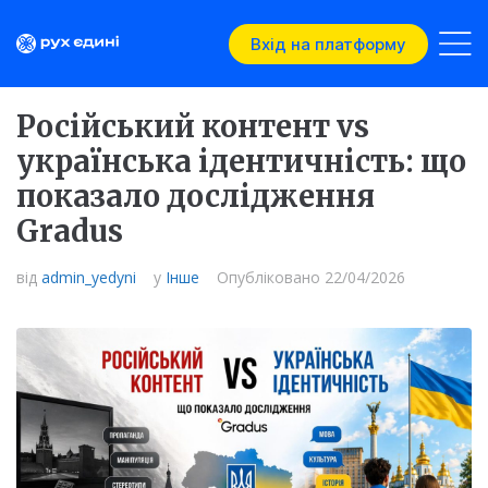
Вхід на платформу
Російський контент vs
українська ідентичність: що
показало дослідження
Gradus
від
admin_yedyni
у
Інше
Опубліковано
22/04/2026