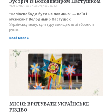
Зустріч із Володимиром Пастушком
26/12/2025
Коментарів немає
“Напівсвободи бути не повинно” — в
оїн і
музикант Володимир Пастушок
Українську мову, культуру захищають зі зброєю в
руках…
Read More »
МІСІЯ: ВРЯТУВАТИ УКРАЇНСЬКЕ
РІЗДВО