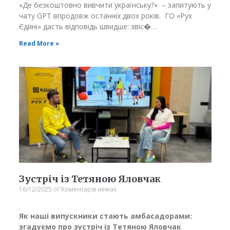
«Де безкоштовно вивчити українську?» – запитують у
чату GPT впродовж останніх двох років. ГО «Рух
Єдині» дасть відповідь швидше: звіс�…
Read More »
Зареєструватись
безкоштовно
Зустріч із Тетяною Яловчак
Учасниками проєкту можуть бути громадяни
16/12/2025
Коментарів немає
України та громадяни інших держав, окрім
громадян тих держав, які проголосували «проти»
Як наші випускники стають амбасадорами:
резолюцій Генеральної Асамблеї Організації
згадуємо про зустріч із Тетяною Яловчак
Об’єднаних Націй «Principles of the Charter of the