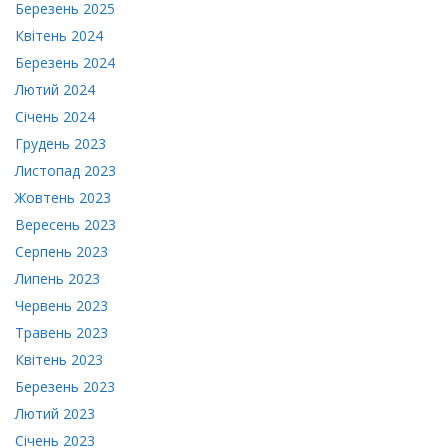
Березень 2025
Малі, Нікарагуа, Сирія, Болівія, Куба, Зімбабве, Судан,
тести, щоденні завдання, аудіо-, відеозаписи до
Малі, Нікарагуа, Сирія, Болівія, Куба, Зімбабве, Судан,
Вірменія, Венесуела)
Квітень 2024
уроків;
Вірменія, Венесуела)
підбірки корисних джерел для поглиблення знань
Березень 2024
про граматику та лексику української мови;
Лютий 2024
онлайн-ігри з вивчення української;
Січень 2024
навчальні класи онлайн;
Грудень 2023
сертифікат.
Листопад 2023
Жовтень 2023
Вересень 2023
Удосконалити українську
Серпень 2023
Липень 2023
Червень 2023
Травень 2023
Квітень 2023
Березень 2023
Лютий 2023
Січень 2023