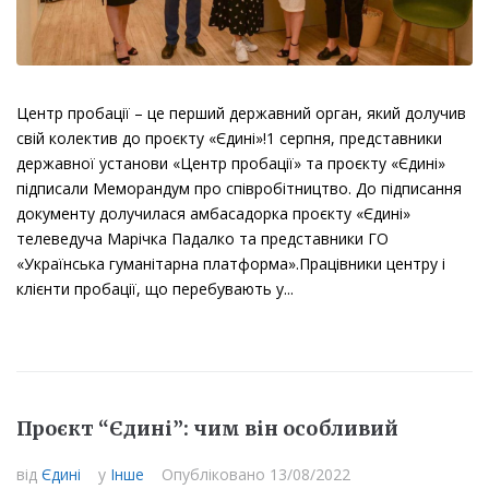
платформі.
Вхід на платформу
Для тих, хто прагне:
Вхід на платформу
почати говорити українською;
Центр пробації – це перший державний орган, який долучив
перейти на українську в щоденному спілкуванні;
Наступний крок:
приєднатися до наших чатів
свій колектив до проєкту «Єдині»!1 серпня, представники
Наступний крок:
приєднатися до наших чатів
отримати психологічну підтримку та мотивацію в
підтримки у
WhatsApp
,
Telegram
або
Viber!
державної установи «Центр пробації» та проєкту «Єдині»
підтримки у
WhatsApp
,
Telegram
або
Viber!
процесі переходу на українську.
підписали Меморандум про співробітництво. До підписання
Звеpтаємо вашу увагу, що в чаті ми спілкуємось
Звеpтаємо вашу увагу, що в чаті ми спілкуємось
документу долучилася амбасадорка проєкту «Єдині»
Учасники отримають:
укpаїнською мовою.
укpаїнською мовою.
телеведуча Марічка Падалко та представники ГО
«Українська гуманітарна платформа».Працівники центру і
щоденні завдання та навчальні матеріали;
Приєднатися
Приєднатися
клієнти пробації, що перебувають у...
поради психолога під час переходу;
розмовні клуби – очні та онлайн;
Friendly-чати підтримки;
Приєднатися
Приєднатися
сертифікат.
Приєднатися
Проєкт “Єдині”: чим він особливий
Приєднатися
Перейти на українську
від
Єдині
у
Інше
Опубліковано
13/08/2022
Просимо не поширювати ці посилання серед осіб, не