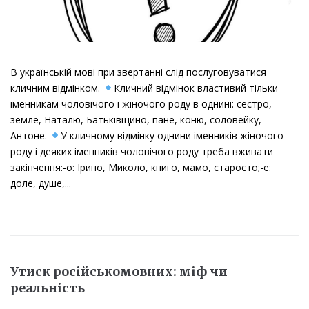
В українській мові при звертанні слід послуговуватися
кличним відмінком.
Кличний відмінок властивий тільки
іменникам чоловічого і жіночого роду в однині: сестро,
земле, Наталю, Батьківщино, пане, коню, соловейку,
Антоне.
У кличному відмінку однини іменників жіночого
роду і деяких іменників чоловічого роду треба вживати
закінчення:-о: Ірино, Миколо, книго, мамо, старосто;-е:
доле, душе,...
Утиск російськомовних: міф чи
реальність