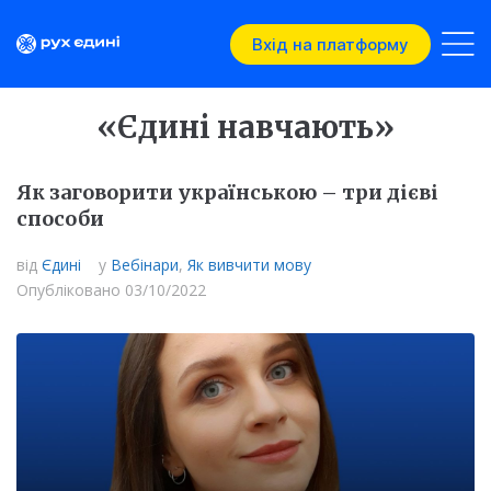
Вхід на платформу
«Єдині навчають»
Як заговорити українською – три дієві
способи
від
Єдині
у
Вебінари
,
Як вивчити мову
Опубліковано
03/10/2022