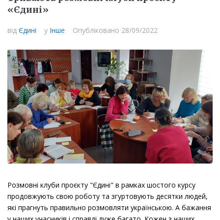
«Єдині»
від
Єдині
у
Інше
Опубліковано
28/09/2022
Розмовні клуби проєкту "Єдині" в рамках шостого курсу
продовжують свою роботу та згуртовують десятки людей,
які прагнуть правильно розмовляти українською. А бажання
у наших учасників і справді дуже багато. Кожен з наших