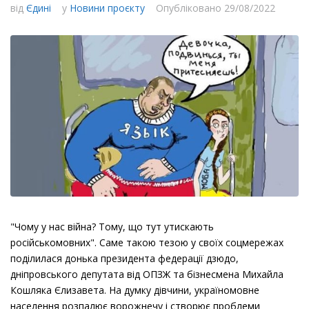
від
Єдині
у
Новини проєкту
Опубліковано
29/08/2022
"Чому у нас війна? Тому, що тут утискають
російськомовних". Саме такою тезою у своїх соцмережах
поділилася донька президента федерації дзюдо,
дніпровського депутата від ОПЗЖ та бізнесмена Михайла
Кошляка Єлизавета. На думку дівчини, україномовне
населення розпалює ворожнечу і створює проблеми